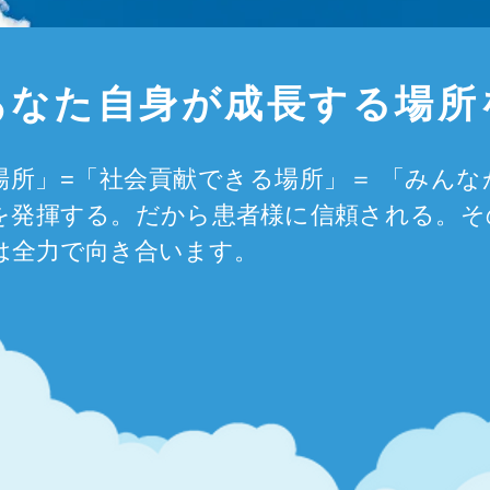
あなた自身が成長する場所
場所」=「社会貢献できる場所」＝ 「みん
を発揮する。だから患者様に信頼される。​
では全力で向き合います。