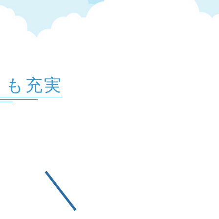
トも充実
社会保険
健康保険
​厚生年金