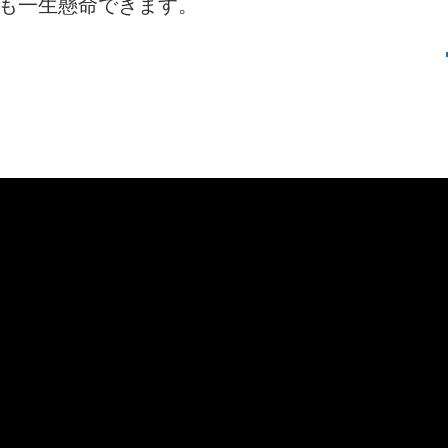
も一生懸命できます。
労働保険
労災保険
​雇用保険